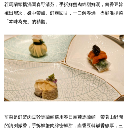
茬馬蘭頭攜滿園春野清芬，手拆鮮蟹肉綿甜鮮潤，鹵香豆幹
襯出層次，嫩中帶甜、鮮爽回甘，一口解春燥，盡顯淮揚菜
「本味為先」的精髓。
前菜是鮮蟹肉豆幹馬蘭頭選用春日頭茬馬蘭頭，帶著山野間
的清冽嫩香，手拆鮮蟹肉綿密鮮甜，鹵香豆幹鹹香醇厚，三