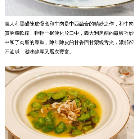
義大利黑醋陳皮慢煮和牛肉是中西融合的精妙之作，和牛肉
質酥爛軟糯，輕輕一抿便化於口中，義大利黑醋的微酸巧妙
中和了肉脂的厚重，陳年陳皮的甘香回甘縈繞舌尖，濃郁卻
不油膩，滋味醇厚又層次豐富。