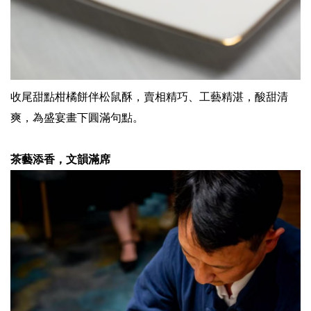
收尾甜點柑橘餅伴松鼠酥，賣相精巧、工藝精湛，酸甜清
爽，為盛宴畫下圓滿句點。
茶藝添香，文韻滿席