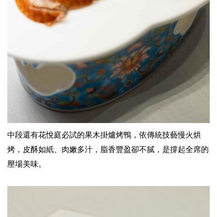
中段還有花悅庭必試的果木掛爐烤鴨，依傳統技藝慢火烘
烤，皮酥如紙、肉嫩多汁，脂香豐盈卻不膩，是撐起全席的
壓場美味。