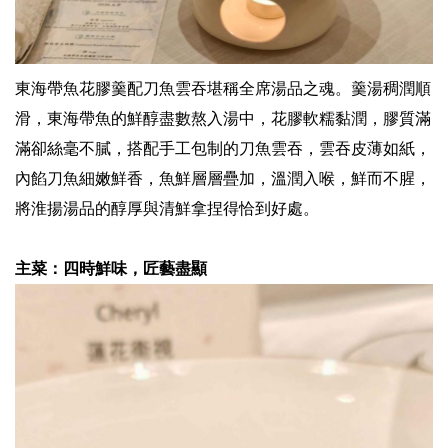
東海帶魚花膠羹配刀魚雲吞堪稱全席湯品之魂。羹湯稠潤順
滑，東海帶魚的鮮醇盡數熬入湯中，花膠軟糯黏潤，膠質滿
滿卻絲毫不膩，搭配手工包制的刀魚雲吞，雲吞皮薄如紙，
內餡刀魚細嫩鮮香，魚鮮層層疊加，溫潤入喉，鮮而不腥，
將淮揚湯品的醇厚與清鮮拿捏得恰到好處。
主菜：四時鮮味，匠藝盡顯