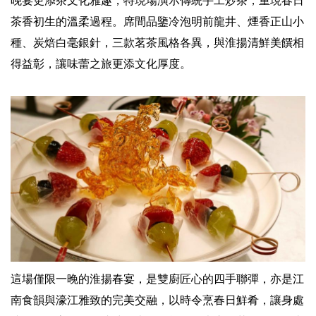
晚宴更添茶文化雅趣，特現場演示傳統手工炒茶，重現春日
茶香初生的溫柔過程。席間品鑒冷泡明前龍井、煙香正山小
種、炭焙白毫銀針，三款茗茶風格各異，與淮揚清鮮美饌相
得益彰，讓味蕾之旅更添文化厚度。
這場僅限一晚的淮揚春宴，是雙廚匠心的四手聯彈，亦是江
南食韻與濠江雅致的完美交融，以時令烹春日鮮肴，讓身處