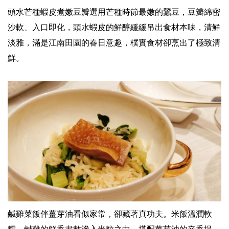
頭水芒種蝦皮煮嫩豆瓣選用芒種時節最嫩的蠶豆，豆瓣綿密
沙軟、入口即化，頭水蝦皮的鮮醇緩緩吊出食材本味，清鮮
淡雅，滿是江南田園的春日意趣，樸實食材卻烹出了極致清
鮮。
鹹雞菜飯伴薑芽油看似家常，卻藏著真功夫。米飯溫潤軟