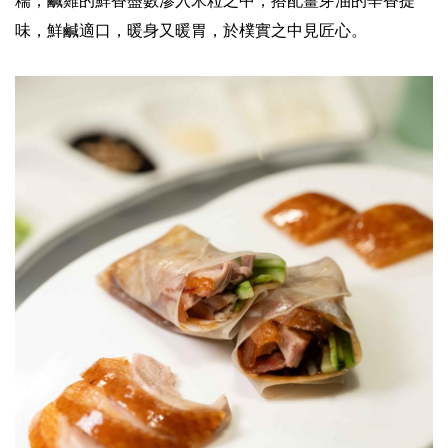
糯，鹹雞的鮮香盡數滲入米粒之中，搭配薑芽油的辛香提
味，鮮鹹適口，暖身又暖胃，於樸實之中見匠心。