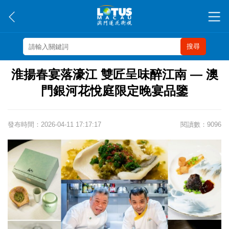
搜尋
淮揚春宴落濠江 雙匠呈味醉江南 — 澳
門銀河花悅庭限定晚宴品鑒
發布時間：2026-04-11 17:17:17
閱讀數：9096