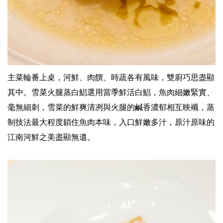
主菜輪番上桌，河鮮、肉饌、時蔬各有風味，雙廚巧思盡顯
其中。雪菜火腿蒸白鯧選用當季鮮活白鯧，魚肉細嫩緊實、
毫無細刺，雪菜的鮮爽清冽與火腿的鹹香濃郁相互映襯，蒸
制技法最大程度鎖住魚肉本味，入口鮮嫩多汁，原汁原味的
江南河鮮之美盡顯無遺。