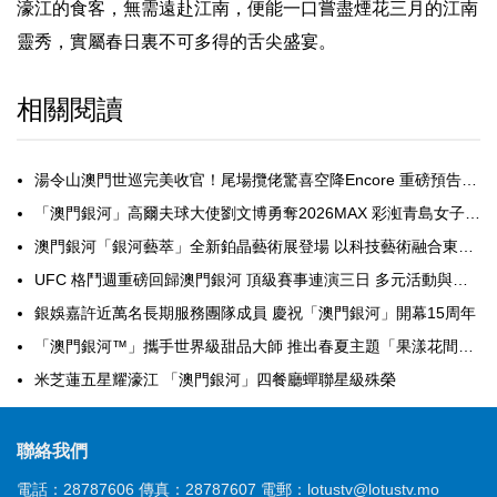
濠江的食客，無需遠赴江南，便能一口嘗盡煙花三月的江南
靈秀，實屬春日裏不可多得的舌尖盛宴。
相關閱讀
湯令山澳門世巡完美收官！尾場攬佬驚喜空降Encore 重磅預告2027年1月紅館開騷
「澳門銀河」高爾夫球大使劉文博勇奪2026MAX 彩渱青島女子公開賽冠軍
澳門銀河「銀河藝萃」全新鉑晶藝術展登場 以科技藝術融合東方文化激活澳門文旅游活力
UFC 格鬥週重磅回歸澳門銀河 頂級賽事連演三日 多元活動與專屬禮遇齊登場
銀娛嘉許近萬名長期服務團隊成員 慶祝「澳門銀河」開幕15周年
「澳門銀河™」攜手世界級甜品大師 推出春夏主題「果漾花間下午茶」
米芝蓮五星耀濠江 「澳門銀河」四餐廳蟬聯星級殊榮
聯絡我們
電話：28787606
傳真：28787607
電郵：lotustv@lotustv.mo