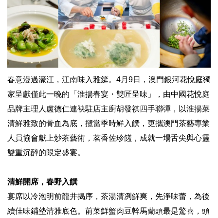
春意漫過濠江，江南味入雅筵。4月9日，澳門銀河花悅庭獨
家呈獻僅此一晚的「淮揚春宴・雙匠呈味」，由中國花悅庭
品牌主理人盧德仁連袂駐店主廚胡發祺四手聯彈，以淮揚菜
清鮮雅致的骨血為底，攬當季時鮮入饌，更攜澳門茶藝專業
人員協會獻上炒茶藝術，茗香佐珍饈，成就一場舌尖與心靈
雙重沉醉的限定盛宴。
清鮮開席，春野入饌
宴席以冷泡明前龍井揭序，茶湯清冽鮮爽，先淨味蕾，為後
續佳味鋪墊清雅底色。前菜鮮蟹肉豆幹馬蘭頭最是驚喜，頭