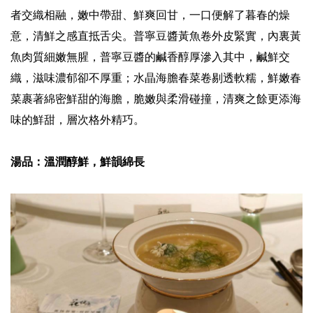
者交織相融，嫩中帶甜、鮮爽回甘，一口便解了暮春的燥
意，清鮮之感直抵舌尖。普寧豆醬黃魚卷外皮緊實，內裏黃
魚肉質細嫩無腥，普寧豆醬的鹹香醇厚滲入其中，鹹鮮交
織，滋味濃郁卻不厚重；水晶海膽春菜卷剔透軟糯，鮮嫩春
菜裹著綿密鮮甜的海膽，脆嫩與柔滑碰撞，清爽之餘更添海
味的鮮甜，層次格外精巧。
湯品：溫潤醇鮮，鮮韻綿長